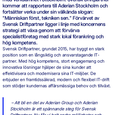
kommer att rapportera till Aderian Stockholm och
fortsätter verka under sin välkända slogan:
"Människan först, tekniken sen." Förvärvet av
Svensk Driftpartner ligger i linje med koncernens
strategi att växa genom att förvärva
specialistföretag med stark lokal förankring och
hög kompetens.
Svensk Driftpartner, grundat 2015, har byggt en stark
position som en långsiktig och ansvarstagande IT-
partner. Med hög kompetens, stort engagemang och
innovativa lösningar hjälper de sina kunder att
effektivisera och modernisera sina IT-miljöer. De
erbjuder en framtidssäkrad, modern och flexibel IT-drift
som stödjer kundernas affärsmässiga behov och tillväxt.
– Att bli en del av Aderian Group och Aderian
Stockholm är ett spännande steg för Svensk
Driftpartner. Nu får vi helt andra möjligheter och