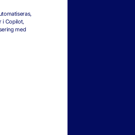
utomatiseras,
 i Copilot,
isering med