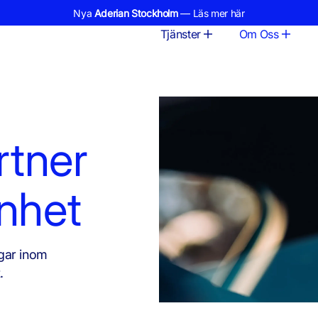
Nya
Aderian Stockholm
— Läs mer här
Tjänster
Om Oss
rtner
nhet
ngar inom
.