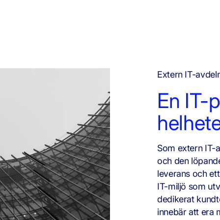
Extern IT-avdel
En IT-p
helhet
Som extern IT-av
och den löpande
leverans och ett 
IT-miljö som ut
dedikerat kundt
innebär att era