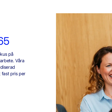
365
okus på
marbete. Våra
rdiserad
 fast pris per