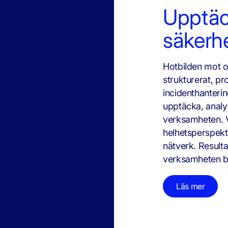
Upptäc
säkerh
Hotbilden mot o
strukturerat, p
incidenthanterin
upptäcka, analy
verksamheten. V
helhetsperspekti
nätverk. Result
verksamheten bå
Läs mer