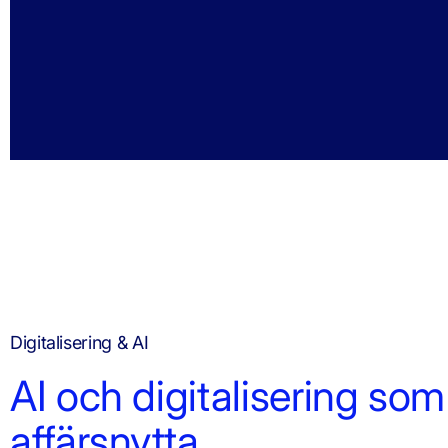
Digitalisering & AI
AI och digitalisering so
affärsnytta