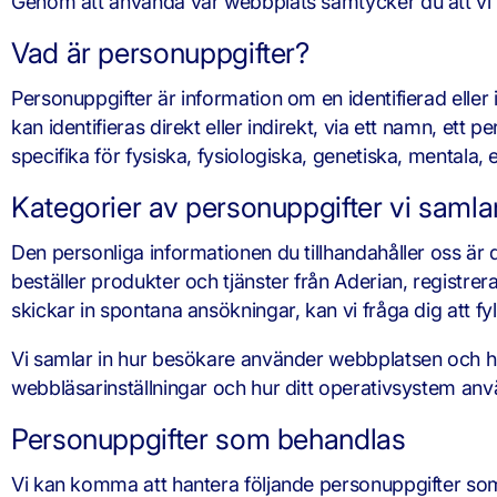
Genom att använda vår webbplats samtycker du att vi be
Vad är personuppgifter?
Personuppgifter är information om en identifierad eller 
kan identifieras direkt eller indirekt, via ett namn, ett 
specifika för fysiska, fysiologiska, genetiska, mentala,
Kategorier av personuppgifter vi samlar
Den personliga informationen du tillhandahåller oss är d
beställer produkter och tjänster från Aderian, registrera
skickar in spontana ansökningar, kan vi fråga dig att fy
Vi samlar in hur besökare använder webbplatsen och hu
webbläsarinställningar och hur ditt operativsystem anv
Personuppgifter som behandlas
Vi kan komma att hantera följande personuppgifter som