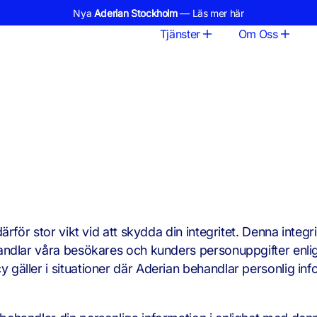
Nya
Aderian Stockholm
— Läs mer här
Tjänster
Om Oss
för stor vikt vid att skydda din integritet. Denna integri
andlar våra besökares och kunders personuppgifter enli
gäller i situationer där Aderian behandlar personlig in