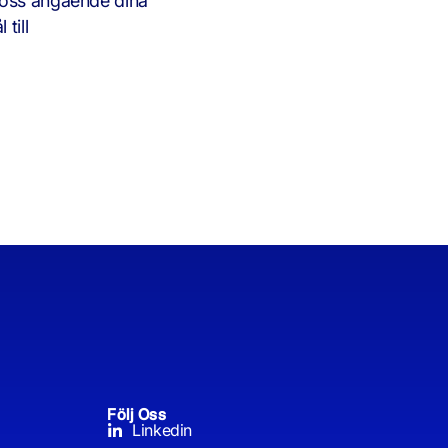
a oss angående dina
till
Följ Oss
Linkedin