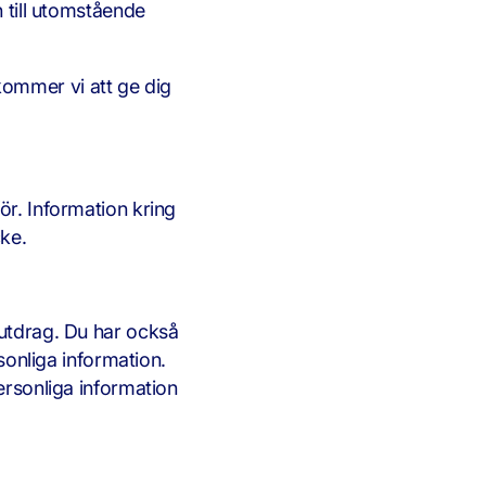
n till utomstående
ommer vi att ge dig
ör. Information kring
cke.
rutdrag. Du har också
rsonliga information.
ersonliga information