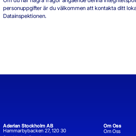
Om du har några frågor angående denna integritetspolic
personuppgifter är du välkommen att kontakta ditt lokal
Datainspektionen.
Aderian Stockholm AB
Om Oss
Hammarbybacken 27, 120 30
Om Oss