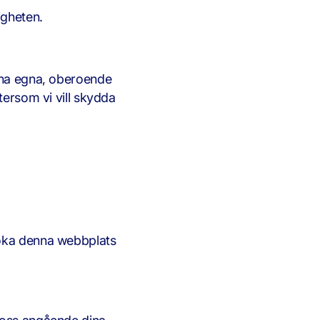
igheten.
sina egna, oberoende
tersom vi vill skydda
söka denna webbplats