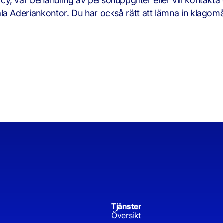
y, vår behandling av personuppgifter eller vill kontakt
a Aderiankontor. Du har också rätt att lämna in klagomål 
Tjänster
Översikt