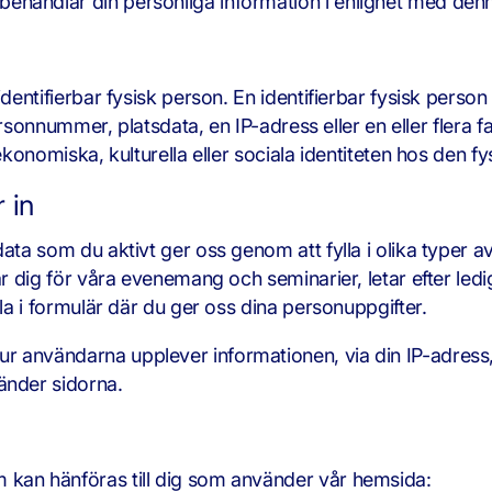
handlar din personliga information i enlighet med denna
identifierbar fysisk person. En identifierbar fysisk pers
personnummer, platsdata, en IP-adress eller en eller flera 
 ekonomiska, kulturella eller sociala identiteten hos den f
 in
ata som du aktivt ger oss genom att fylla i olika typer a
r dig för våra evenemang och seminarier, letar efter ledig
lla i formulär där du ger oss dina personuppgifter.
r användarna upplever informationen, via din IP-adress
änder sidorna.
 kan hänföras till dig som använder vår hemsida: