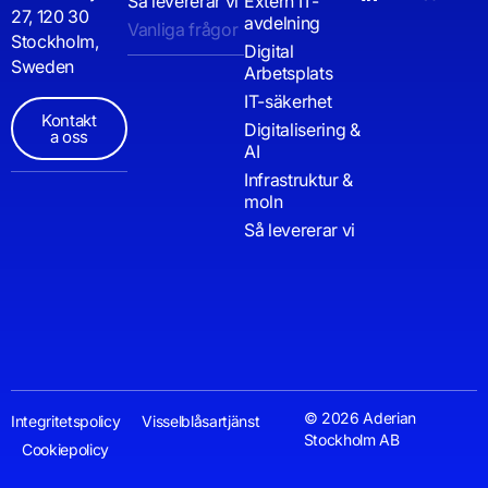
Så levererar vi
Extern IT-
27, 120 30
avdelning
Vanliga frågor
Stockholm,
Digital
Sweden
Arbetsplats
IT-säkerhet
Kontakt
Digitalisering &
a oss
AI
Infrastruktur &
moln
Så levererar vi
© 2026 Aderian
Integritetspolicy
Visselblåsartjänst
Stockholm AB
Cookiepolicy