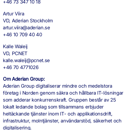
+46 73 347 10 18
Artur Viira
VD, Aderian Stockholm
artur.viira@aderian.se
+46 10 709 40 40
Kalle Waleij
VD, PCNET
kalle.waleij@pcnet.se
+46 70 4771026
Om Aderian Group:
Aderian Group digitaliserar mindre och medelstora
företag i Norden genom säkra och hållbara IT-lösningar
som adderar konkurrenskraft. Gruppen består av 25
lokalt ledande bolag som tillsammans erbjuder
heltäckande tjänster inom IT- och applikationsdrift,
infrastruktur, molntjänster, användarstöd, säkerhet och
digitalisering.