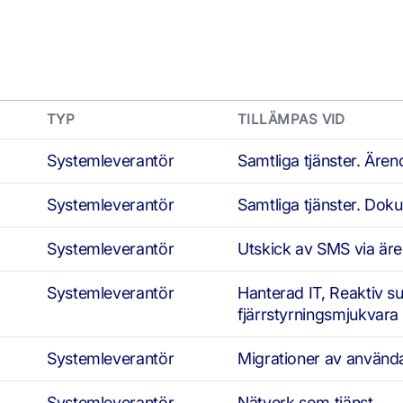
TYP
TILLÄMPAS VID
Systemleverantör
Samtliga tjänster. Ären
Systemleverantör
Samtliga tjänster. Do
Systemleverantör
Utskick av SMS via är
Systemleverantör
Hanterad IT, Reaktiv s
fjärrstyrningsmjukvara
Systemleverantör
Migrationer av använda
Systemleverantör
Nätverk som tjänst