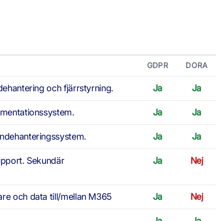
GDPR
DORA
dehantering och fjärrstyrning.
Ja
Ja
kumentationssystem.
Ja
Ja
endehanteringssystem.
Ja
Ja
upport. Sekundär
Ja
Nej
re och data till/mellan M365
Ja
Nej
Ja
Ja