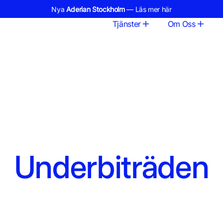
Nya
Aderian Stockholm
— Läs mer här
Tjänster
Om Oss
Underbiträden