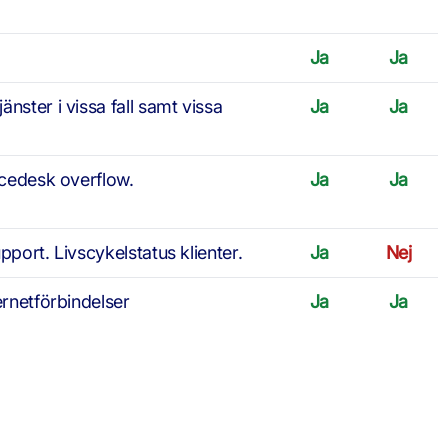
Ja
Ja
nster i vissa fall samt vissa
Ja
Ja
icedesk overflow.
Ja
Ja
pport. Livscykelstatus klienter.
Ja
Nej
ernetförbindelser
Ja
Ja