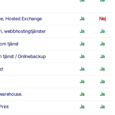
ce, Hosted Exchange
Ja
Nej
, webbhostingtjänster
Ja
Ja
om tjänst
Ja
Ja
 tjänst / Onlinebackup
Ja
Ja
ud
Ja
Ja
Ja
Ja
awarehouse.
Ja
Ja
Print
Ja
Ja