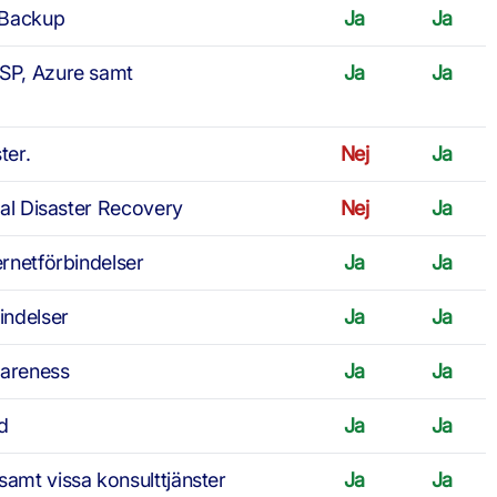
 Backup
Ja
Ja
CSP, Azure samt
Ja
Ja
ter.
Nej
Ja
lval Disaster Recovery
Nej
Ja
ernetförbindelser
Ja
Ja
indelser
Ja
Ja
wareness
Ja
Ja
d
Ja
Ja
samt vissa konsulttjänster
Ja
Ja